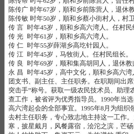
陈传帮 时年62岁，順和乡前陈营人，曾任
陈传广 时年67岁，順和乡前陈营人，退休
陈传敏 时年50岁，順和乡蔡小街村人，村
传 言 时年45岁，順和乡高六湾人。任村民
传 光 时年61岁，順和乡高六湾人。
传 仁 时年55岁薛湖乡高圪针园人。
传 江 时年45岁，马牧街人。任村民组长。
传 良 时年69岁，顺和集高胡同人，退休教
永 昌 时年45岁，高中文化，順和乡高六湾
团支书、副主任、主任职务。在职期间出席
突击手”称号。获取一级农民技术员、助理
查工作，被省评为优秀指导员。1990年当选
高六湾起会的全部事宜。1995年8月为组
去村主任职务，专心致志地主持这一工作。
寒，披星戴月，风餐露宿，浍沱之滨，芒砀