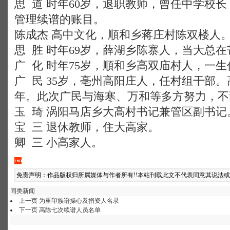
思 道 时年60岁，退职教师，曾任中学校
管理续谱的账目。
陈成杰 高中文化，順和乡蒋庄村陈双楼人
思 胜 时年69岁，薛湖乡陈寨人，当大总
广 化 时年75岁，順和乡高双庙村人，一生
广 民 35岁，亳州高阳庄人，任村组干部。
年。此次广民与海寒、万和等多方努力，不
玉 琦 涡阳马店乡大高村书记兼管区副书记
宝 三 退休教师，住大高家。
卿 三 小高家人。
免责声明：作品版权归所属媒体与作者所有!!本站刊载此文不代表同意其说法
同类新闻
上一页
为重印族谱操心及捐资人名录
下一页
高陈七次续谱人员名单