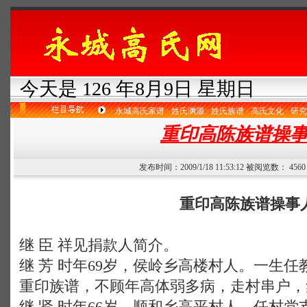
今天是 126 年8月9日 星期日
·
永城高氏家谱
·
姓氏渊源
·
姓氏族谱
·
高氏文化
·
研究
重印高陈族谱操
发布时间：2009/1/18 11:53:12 被阅览数： 45
重印高陈族谱操事
继 臣 祥见捐款人简介。
继 芳 时年69岁，侯岭乡高楼村人。一生
重印族谱，不顾年高体弱多病，走村串户，集
继 贤 时年66岁，顺和乡高平村人。任村