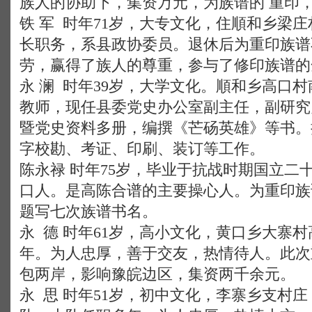
族人的协助下，集资万元，为族谱的 重印
铁 军 时年71岁，大专文化，住順和乡梁
长职务，系县政协委员。退休后为重印族谱
劳，赢得了族人的尊重，参与了修印族谱的
永 澜 时年39岁，大学文化。順和乡高口
教师，现任县委党史办公室副主任，副研究
暨党史资料多册，编撰《芒砀英雄》等书。
字校勘、考证、印刷、装订等工作。
陈永禄 时年75岁，毕业于抗战时期国立二
口人。是高陈合谱的主要操心人。为重印族
题写七次族谱书名。
永 德 时年61岁，高小文化，黄口乡大寨村
年。为人忠厚，善于交友，热情待人。此次
包两岸，影响豫皖边区，集资两千余元。
永 思 时年51岁，初中文化，李寨乡支村