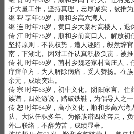
予大量工作，坚持真理，忠厚诚实，被推为
继 帮 享年69岁，顺和乡高六湾人。
继 连 时年76岁，黄口乡大寨村高楼人，退
传 江 时年75岁，順和乡前高口人。解放
坚持原则，不畏权势，遭人诬陷，毅然辞官
南，下湖北。因对工作认真积极负责，被推
传 礼 时年69岁，茴村乡魏老家村高庄人
疗癣单方，为人解除病痛，受人赞扬。在族
余元，成绩突出。
传 宗 时年63岁，初中文化。阴阳家言。
族谱，四处游说，踏破铁鞋，为倡导人之一
传 恕 时年64岁，高小文化，順和乡高六
队、大队任职多年。为修族谱四处奔走，负
外出联络，不辞劳苦，成绩显著。