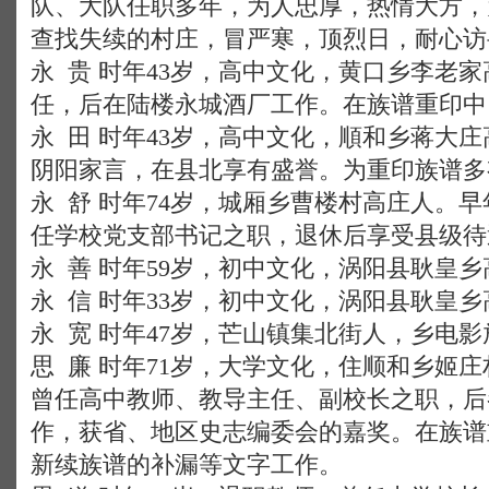
队、大队任职多年，为人忠厚，热情大方，
查找失续的村庄，冒严寒，顶烈日，耐心访
永 贵 时年43岁，高中文化，黄口乡李老
任，后在陆楼永城酒厂工作。在族谱重印中
永 田 时年43岁，高中文化，順和乡蒋大
阴阳家言，在县北享有盛誉。为重印族谱多
永 舒 时年74岁，城厢乡曹楼村高庄人。
任学校党支部书记之职，退休后享受县级待
永 善 时年59岁，初中文化，涡阳县耿皇
永 信 时年33岁，初中文化，涡阳县耿皇
永 宽 时年47岁，芒山镇集北街人，乡电
思 廉 时年71岁，大学文化，住顺和乡姬
曾任高中教师、教导主任、副校长之职，后
作，获省、地区史志编委会的嘉奖。在族谱
新续族谱的补漏等文字工作。