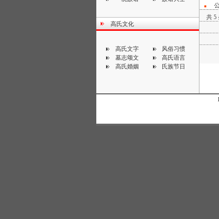
共 5
高氏文化
高氏文字
风俗习惯
墓志颂文
高氏语言
高氏婚姻
氏族节日