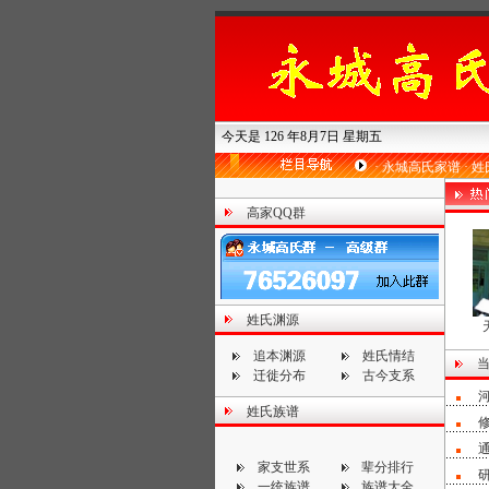
今天是 126 年8月7日 星期五
·
永城高氏家谱
·
姓
高家QQ群
姓氏渊源
追本渊源
姓氏情结
迁徙分布
古今支系
姓氏族谱
家支世系
辈分排行
一统族谱
族谱大全