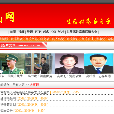
|
首页
|
视频
|
登记
|
FTP
|
起名
|
QQ
|
论坛
|
世界高姓宗亲联谊大会
|
氏渊源
·
姓氏族谱
·
高氏文化
·
研究会
·
名人传记
·
姓氏特征
·
高氏企业
·
大事记
·
论坛
天安门国旗升旗手
高中建：河南师范
高凌芝：河南省洛
高松理：志存高远
当前类别：
所有内容
>>
大事记
河南省高氏宗亲联谊会筹备委员会通知
[
2010/4/7 浏览：5345 ]
修通谱动员书
[
2009/1/20 浏览：4066 ]
通谱修纂计划
[
2009/1/20 浏览：4308 ]
研究会公告
[
2009/1/20 浏览：4485 ]