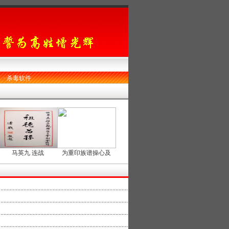
·
杀毒软件
马英九 连战
为重印族谱操心及