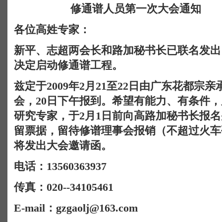
修通谱人员第一次大会通知
各位高姓专家：
新平、志超两会长和路加秘书长已联名发出
决定启动修通谱工程。
兹定于
2009
年
2
月
21
至
22
日由广东花都宗亲
会，
20
日下午报到。希望有能力、有条件，
研究专家，于
2
月
1
日前向高路加秘书长报名
留票据，留待修谱理事会报销（不超过火车
将发出大会邀请函。
电话：
13560363937
传真：
020--34105461
E-mail
：
gzgaolj@163.com