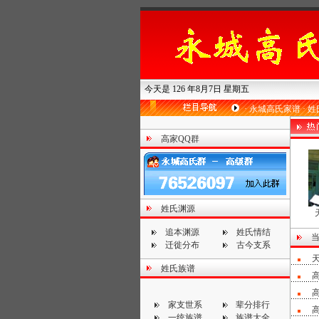
今天是 126 年8月7日 星期五
·
永城高氏家谱
·
姓
高家QQ群
姓氏渊源
追本渊源
姓氏情结
迁徙分布
古今支系
姓氏族谱
家支世系
辈分排行
一统族谱
族谱大全