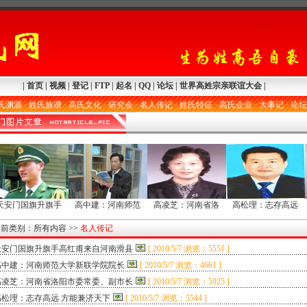
|
首页
|
视频
|
登记
|
FTP
|
起名
|
QQ
|
论坛
|
世界高姓宗亲联谊大会
|
氏渊源
·
姓氏族谱
·
高氏文化
·
研究会
·
名人传记
·
姓氏特征
·
高氏企业
·
大事记
·
论坛
天安门国旗升旗手
高中建：河南师范
高凌芝：河南省洛
高松理：志存高远
当前类别：
所有内容
>>
名人传记
天安门国旗升旗手高红甫来自河南滑县
[
2010/5/7 浏览：5551 ]
高中建：河南师范大学新联学院院长
[
2010/5/7 浏览：4661 ]
高凌芝：河南省洛阳市委常委、副市长
[
2010/5/7 浏览：5925 ]
高松理：志存高远 方能兼济天下
[
2010/5/7 浏览：5544 ]