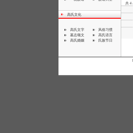
共 4
高氏文化
高氏文字
风俗习惯
墓志颂文
高氏语言
高氏婚姻
氏族节日