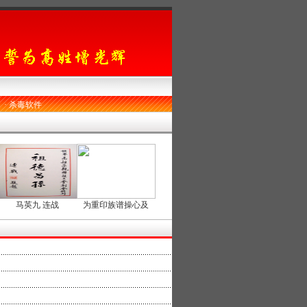
·
杀毒软件
马英九 连战
为重印族谱操心及