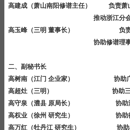
高建成（萧山南阳修谱主任）
负责萧
推动浙江分
高玉峰（三明
董事长）
负
协助修谱理
二、副秘书长
高树南（江门 企业家） 协助广东
高超灶（三明）
协助
高守泉（澧县
原局长）
协助
高权业（徐州
研究生）
协助
高万红（牡丹江
研究生）
协助