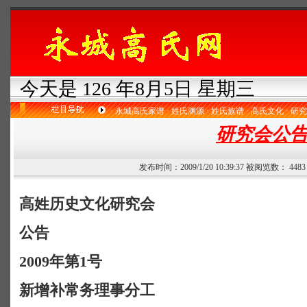
今天是 126 年8月5日 星期三
·
永城高氏家谱
·
姓氏渊源
·
姓氏族谱
·
高氏文化
·
研究
研究会公
发布时间：2009/1/20 10:39:37 被阅览数： 44
高姓历史文化研究会
公告
2009
年第
1
号
新增补常务理事分工