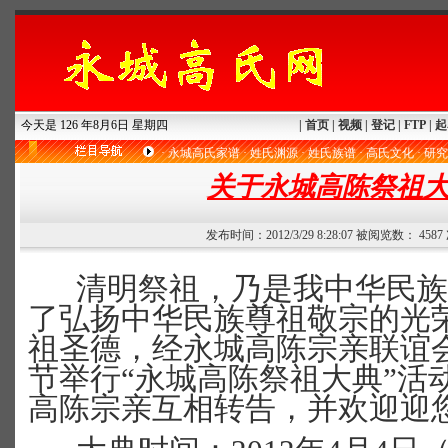
今天是 126 年8月6日 星期四
|
首页
|
视频
|
登记
|
FTP
|
起
·
永城高氏家谱
·
姓氏渊源
·
姓氏族谱
·
高氏文化
·
研究
关于永城高陈祭祖
发布时间：2012/3/29 8:28:07 被阅览数： 458
清明祭祖，乃是我中华民族
了弘扬中华民族尊祖敬宗的光
祖圣德，经永城高陈宗亲联谊
节举行“永城高陈祭祖大典”活
高陈宗亲互相转告，并欢迎迎