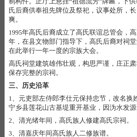
制构件。正厅上悬挂“祖德流芳”牌匾，下
氏后裔供奉祖先牌位及祭祀，议事处所，长17
爽。
1995年高氏后裔成立了高氏联谊总管会，高正
年，在县文物部门指导下，高氏后裔对祠堂
在此举行一年一度的宗族大会。
高氏祠堂建筑雄伟壮观，构思严谨，庄正肃
保存完整的宗祠。
三、历史沿革
1、元吏部左侍郎李仕元保持忠节，改名换
宁乡县莲花山古基堤重开基业，因沩水发源
2、清光绪年间，高氏族人修建高氏宗祠。
3、清嘉庆年间高氏族人二修族谱。