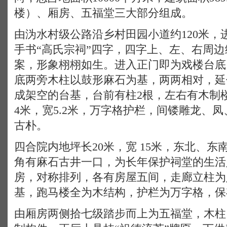
楼）、厢房、五福堂三大部分组成。
由沩水村级公路沿乡村田园小道约120米，
手书“高氏宗祠”四字，四字上、左、右周
案，形象栩栩如生。进入正门即为戏楼台底
底两旁木柱以鼓形麻石为基，两两相对，延
成架空的台基，台前有柱2根，左右有木制楼
4米，宽5.2米，万字格护栏，间镂雕龙、
古朴。
四合院内地坪长20米，宽 15米，东北、东
角有麻石古井一口，为长年保护祠堂的生活
房，对称排列，各有房屋五间，走廊立柱为
基，跑马楼全为木结构，护栏为万字格，保
由厢房两侧拾七级踏步而上为五福堂，木柱