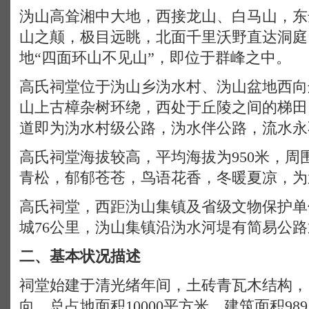
沩山高耸湘中大地，西接龙山、白马山，东
山之颠，极目远眺，北面千里沃野直达洞庭
地“四面环山不见山”，即位于群峰之中。
高氏祠堂位于沩山乡沩水村、沩山盆地西向
山上古樟杂树环绕，西处于丘陵之间的梯田
道即为沩水村级公路，沩水伴公路，流水永
高氏祠堂海拔较高，平均海拔为950米，周
青松，郁郁苍苍，鸟语花香，冬暖夏凉，为
高氏祠堂，西距沩山集镇及省级文物保护单
城76公里，沩山集镇沿沩水河堤有简易公
二、基本状况描述
祠堂始建于清光绪年间，土砖青瓦木结构，
向，总占地面积10000平方米，建筑面积98