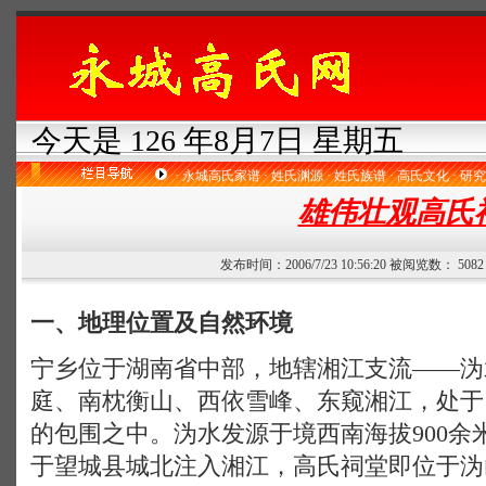
今天是 126 年8月7日 星期五
·
永城高氏家谱
·
姓氏渊源
·
姓氏族谱
·
高氏文化
·
研究
雄伟壮观高氏
发布时间：2006/7/23 10:56:20 被阅览数： 50
一、地理位置及自然环境
宁乡位于湖南省中部，地辖湘江支流——沩
庭、南枕衡山、西依雪峰、东窥湘江，处于
的包围之中。沩水发源于境西南海拔900余
于望城县城北注入湘江，高氏祠堂即位于沩