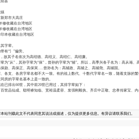
阳县
北镇
新郑市大高庄
年修收藏在台湾地区
年修收藏在台湾地区
印本收藏在台湾地区
示其字辈。
带有“氵”偏旁。
，故其子名依次为高绍德、高绍义、高绍仁、高绍廉。
“从”，其孙字辈为“保”，曾孙的字辈为“辅”。所以，高季兴各子名为：高从诲、
勋、高保正、高保寅......曾孙名为：高辅政、高辅之、高辅尧、高辅国。
各支、各房字辈名都不大一致。有的祖上数代、十数代字辈名一致，随着支脉的繁
支同房的字辈名基本上是一致的。
已排出60世，其中前20世已用过，其排字辈如下：
世品仙成、聪明睿知临、宽裕温柔容、发强刚毅执、齐庄中正敬、忠孝传家宝、内
!本站刊载此文不代表同意其说法或描述，仅为提供更多信息。
有异议请联系我们。