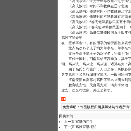
《高氏宗谱》道光十年修收藏在辽宁省辽
《高氏族谱》时间不详收藏在辽宁北镇
《高氏谱书》修谱时间不详收藏在辽宁
《高氏家谱》修谱时间不详收藏在河南省
《高氏族谱》6卷高蜓深纂修民国五十四
《高氏族谱》6卷高蜓深纂修民国四十一
《高氏族谱》高健仁纂修民国五十四年排
高姓字辈介绍
在一些单字名中，有的用字的偏旁部首来表
北齐高欢15个儿子均为单字名，单字名均
文宣帝高洋诸王子为双字名，字辈为“绍”
五代十国时，荆南武信王高季兴，其子字辈为
诩、高从诜、高从让、高从谦，诸孙名为：高保
由于高氏分布较广，人口众多，所以各宗、
各支脉向下又自行编排字辈名。一般同宗同
河南安阳东夏寒村高氏字辈名从明末到现在
鹏育岐安恒、天庭震九宗、清典宇体治、百
业宏、仁义布德宗、外王至善功。
免责声明：作品版权归所属媒体与作者所有!
同类新闻
上一页
家谱的产生
下一页
高姓家谱概述