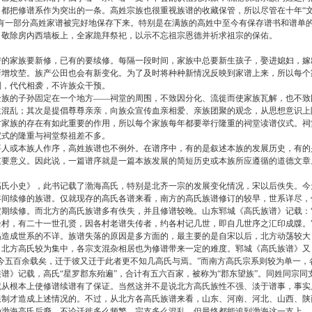
都把修谱系作为突出的一条。高姓宗族也很重视族谱的收藏保管，所以尽管在十年“
有一部分高姓家谱被完好地保存下来。特别是在满族的高姓中至今有保存谱书和谱单
，敬除房内西墙板上，全家跪拜祭祀，以示不忘祖宗恩德并祈求祖宗的保佑。
家族要新修，已有的要续修。每隔一段时间，家族中总要新生孩子，娶进媳妇，嫁
新增坟茔。族产公田也会有新变化。为了及时将种种新情况反映到家谱上来，所以每个
则，代代相袭，不许族众干预。
的子孙固定在一个地方——祠堂的周围，不致因分化、流徙而使家族瓦解，也不致
生混乱；其次是提倡尊尊亲亲，向族众宣传血亲相爱、亲族团聚的观念，从思想意识上
对家族的存在有如此重要的作用，所以每个家族每年都要举行隆重的祠堂读谱仪式。祠
仪式的隆重与祠堂祭祖差不多。
或本族人作序，高姓族谱也不例外。在谱序中，有的是叙述本族的发展历史，有的
重要意义。因此说，一篇谱序就是一篇本族发展的简短历史或本族所应遵循的道德文章
小史》，此书记载了渤海高氏，特别是北齐一宗的发展变化情况，宋以后佚失。今
年间续修的族谱。仅就现存的高氏各谱来看，南方的高氏族谱修订的较早，世系详尽，
期续修。而北方的高氏族谱多有佚失，并且修谱较晚。山东郓城《高氏族谱》记载：
村，有二十一世孔贤，因各村老谱失传者，约各村记几世，即自几世序之汇印成牒。
易造成世系的不详。族谱失落的原因是多方面的，最主要的是自宋以后，北方动荡较大
，北方高氏较为集中，各宗支混杂相居也为修谱带来一定的难度。郓城《高氏族谱》又
今五百余载矣，迁于彼又迁于此者更不知几高氏与焉。”而南方高氏宗系则较为单一，
谱》记载，高氏“星罗郡东殆遍”，合计有五六百家，被称为“郡东望族”。同姓同宗同
就从根本上使修谱续谱有了保证。当然这并不是说北方高氏族性不强、淡于谱事，事实
限制才造成上述情况的。不过，从北方各高氏族谱来看，山东、河南、河北、山西、陕
为渤海高氏后裔。不论迁徙多么频繁，宗支多么混乱，但最终都能追到渤海这一支上。