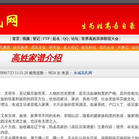
|
首页
|
视频
|
登记
|
FTP
|
起名
|
QQ
|
论坛
|
世界高姓宗亲联谊大会
|
氏渊源
·
姓氏族谱
·
高氏文化
·
研究会
·
名人传记
·
姓氏特征
·
高氏企业
·
大事记
·
论坛
高姓家谱介绍
6/7/23 11:31:26 被阅览数： 9024 次 来源：
永城高氏网
支谱等，是记载宗族世系、人物的历史图谱，是宗法血缘制度的产物。其内容相当
全族的坟墓和族田的四至方位，也包括家法、家训、风俗习惯、社会变故等宗族文化。
习惯法，有成文法者皆载入家乘。大凡全族的世系源流、血缘系统、户口人丁、祖宗墓
有宗谱、族谱、家乘等不同的名称。宋朝以后，随着封建家族制度的形成，修家谱
说既没有无谱之族，也没有无谱之人。
个方面。如收藏在辽宁省，阳县高家的《高氏宗亲谱册》主要内容：谱序、命名旋
等内容。
是从哪里来的，属于哪一宗、哪一支，不会乱认祖先宗派，就能联络宗族同姓之间