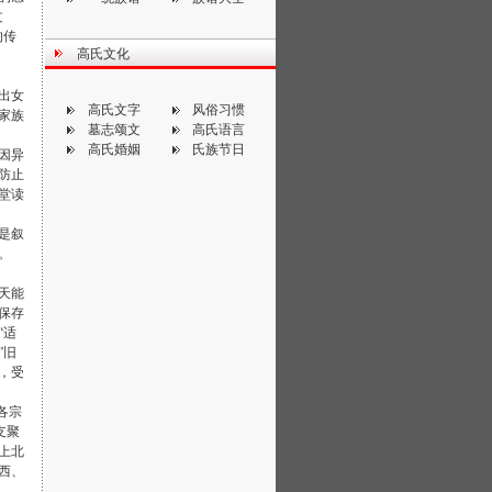
文
的传
高氏文化
出女
高氏文字
风俗习惯
家族
墓志颂文
高氏语言
高氏婚姻
氏族节日
因异
防止
堂读
是叙
。
天能
保存
“适
”旧
，受
各宗
支聚
上北
西、