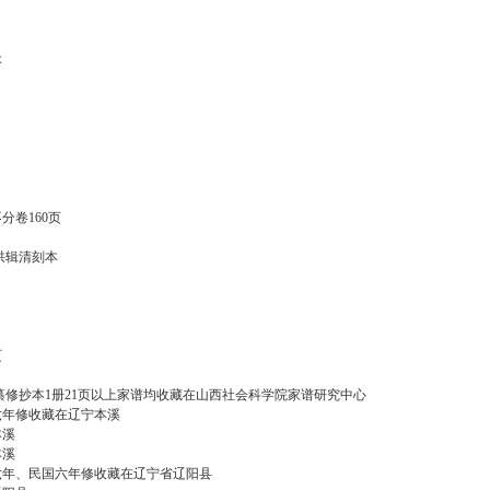
本
卷160页
拱辑清刻本
页
修抄本1册21页以上家谱均收藏在山西社会科学院家谱研究中心
年修收藏在辽宁本溪
本溪
本溪
年、民国六年修收藏在辽宁省辽阳县