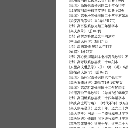
《续溪霞问高垂裕堂支谱》四卷 298页
《民国》高耀镜纂修民国二十年石印本
《续溪霞问高垂裕堂支谱》四卷 303页
《民国》高秉松等修民国二十三年石印
《梁安高氏宗谱》重2卷13亚7页
《清》高富浩纂修光绪三年活字本
《高氏家录》3册107页
《清》高树然纂修道光年间刻本
《中山高氏家谱》3册174页
《清》高腾纂修 光绪元年刻本
《恤俑》1卷72页
《清》高心夔撰清刻本北海高氏族谱》不分
《清》高守顺纂修嘉庆二十年刻本
《东里高氏世恩录》2册133页 《明》高
《鄢陵高氏族谱》1册167页
《民国》高家宝纂修民国六年铅印本
《高氏五修族谱》26卷首1卷 267矍页
《民国》高彦驻纂修民国十二年铅印本
《资阳高蚀三修族谱》12卷首2卷208重
《清》高国延纂修嘉庆二十四年活字本
《鹤庆高士司谱略》 《时代不详》佚名纂
《高氏宗亲谱册》道光十年、道光二十六
《高氏谱单》同治十一年修收藏在辽宁
《高氏家谱》修谱时间不详收藏在辽宁
《高氏宗亲谱册》道光十年、道光二十六