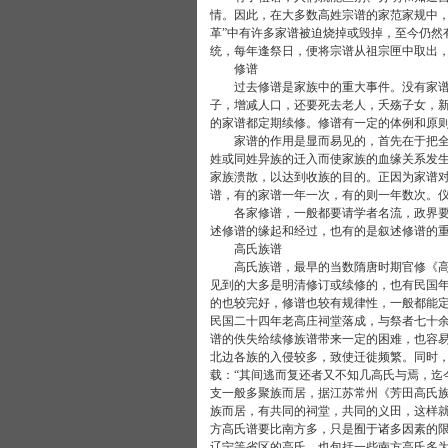
情。因此，在大多数高姓宗谱的家范家规中，
革”中有许多家谱被迫烧掉或毁掉，至今仍然
统，每年逢祭日，便将宗谱从祖宗匣中取出
修谱
过去修谱是家族中的重大事件。没有家谱的
子，增减人口，还要死去老人，夭殇子女，
的家谱都定期续修。修谱有一定的体例和原
家谱的作用是显而易见的，首先在于把全族
姓或同姓异族的迁入而使家族的血缘关系发
家族溃散，以达到收族的目的。正因为家谱
谱，有的家谱一年一次，有的则一年数次。
各家修谱，一般都要请学者名流，政界要人
述修谱的缘起和经过，也有的是叙述修谱的
高氏族谱
高氏族谱，最早的当数隋唐时期官修《高氏
见到的大多是明清修订或续修的，也有民国
的也较完好，修谱也较有规律性，一般都能定
民国二十四年老高庄祠堂落成，与祭者七十余
谱的佚失给续修族谱带来一定的困难，也容
北边各族的入侵较多，致使迁徙频繁。同时
载：“其间逃而复还者又不知几高氏与焉，迄
支一般多聚族而居，据江苏常州《芳田高氏族
族而居，有共同的祠堂，共同的义田，这样
方高氏谱要比南方多，只是囿于诸多因素的
辽宁等省区的高氏，也包括一些南方高氏多