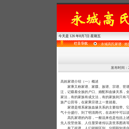
今天是 126 年8月7日 星期五
·
永城高氏家谱
·
姓
发布时间：200
高姓家谱介绍（一）概述
家乘又称家谱、家牒、族谱、宗谱、世谱、
泛，记载着全族的户口、婚配和血缘关系，
家法，有的家族有成文法，有的家族则只有
族产公田等，在家乘宗谱上一查就着。
家谱是维系家族血缘关系的主要纽带。它又
气十分盛行。到了明清两代，在农村中可以
高氏家谱的内容，一般说来也是包括上述几
先人坟茔坐落、人任显荣者传以及世系图表
有了祖谱，人们就能区别、分明和知道自己