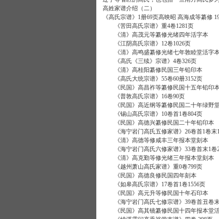
高姓家谱介绍（二）
《高氏宗谱》1册69页高映昭 高海成等纂修 19
《苦田高氏宗谱》重4卷1281页
《清》高茂元等纂修光绪四年活字本
《江阴高氏宗谱》12卷1026页
《清》高鸣盛纂修光绪七年敦睦堂活字
《高氏《三续》宗谱》4卷326页
《清》高桂阳纂修民国三年铅印本
《高氏大统宗谱》55卷60册3152页
《民国》高昌祚等纂修民国十五年铅印
《普敦高氏宗谱》16卷90页
《民国》高近纲等纂修民国二十年绿野堂
《锡山高氏宗谱》10卷首1卷804页
《民国》高德兴纂修民国二十年铅印本
《海宁岩门高氏五修家谱》26卷首1卷末1卷
《清》高德等修咸丰三年报本堂刻本
《海宁岩门高氏六修家谱》33卷首末1卷20
《清》高克勤等修光绪三年报本堂刻本
《越州萧山高氏家谱》重0卷799页
《民国》高德良修民国四年刻本
《如皋高氏宗谱》17卷首1卷1556页
《民国》高元升等修民国十年石印本
《海宁岩门高氏七修宗谱》39卷首丑卷末3卷
《民国》高其镜纂修民国十四年报本堂活