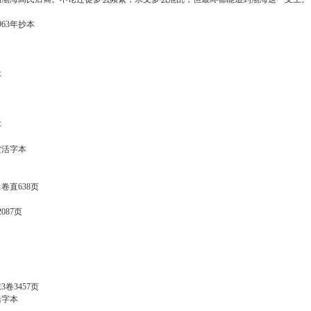
63年抄本
本
本
活字本
直638页
87页
3457页
字本