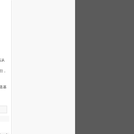
高从
衍，
圣基