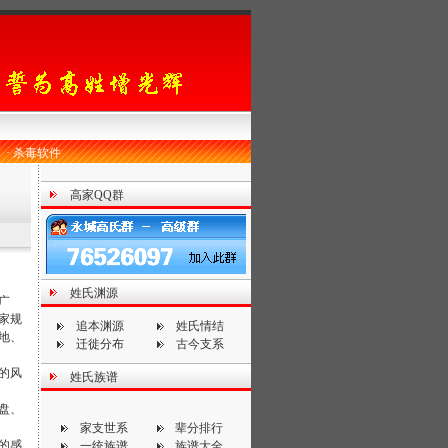
·
杀毒软件
高家QQ群
姓氏渊源
广
家规
追本渊源
姓氏情结
地、
迁徙分布
古今支系
的风
姓氏族谱
盘、
家支世系
辈分排行
的感
一统族谱
族谱大全