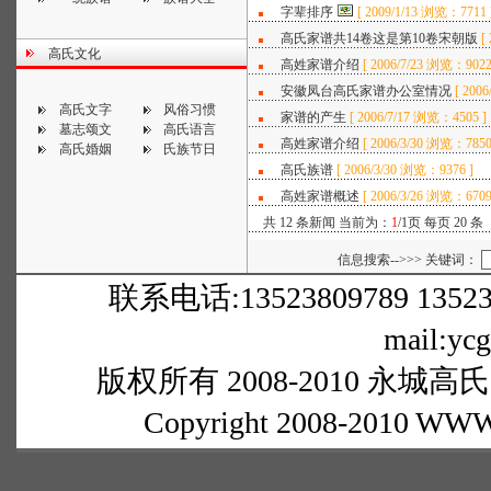
字辈排序
[
2009/1/13 浏览：7711 
高氏家谱共14卷这是第10卷宋朝版
[
高氏文化
高姓家谱介绍
[
2006/7/23 浏览：9022
安徽凤台高氏家谱办公室情况
[
2006
高氏文字
风俗习惯
家谱的产生
[
2006/7/17 浏览：4505 ]
墓志颂文
高氏语言
高姓家谱介绍
[
2006/3/30 浏览：7850
高氏婚姻
氏族节日
高氏族谱
[
2006/3/30 浏览：9376 ]
高姓家谱概述
[
2006/3/26 浏览：6709
共 12 条新闻 当前为：
1
/1页 每页 20 条
信息搜索-->>> 关键词：
联系电话:13523809789 1352380
mail:yc
版权所有 2008-2010 永城高氏网
Copyright 2008-2010 WWW