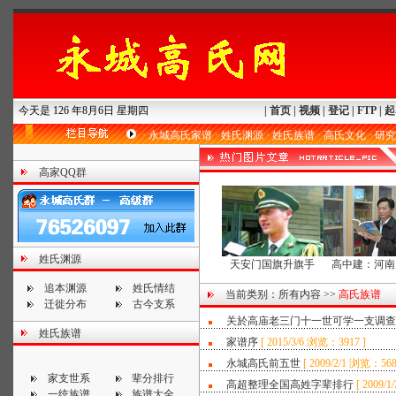
今天是 126 年8月6日 星期四
|
首页
|
视频
|
登记
|
FTP
|
起
·
永城高氏家谱
·
姓氏渊源
·
姓氏族谱
·
高氏文化
·
研究
高家QQ群
姓氏渊源
天安门国旗升旗手
高中建：河南
追本渊源
姓氏情结
当前类别：
所有内容
>>
高氏族谱
迁徙分布
古今支系
关於高庙老三门十一世可学一支调查
姓氏族谱
家谱序
[
2015/3/6 浏览：3917 ]
永城高氏前五世
[
2009/2/1 浏览：568
家支世系
辈分排行
高超整理全国高姓字辈排行
[
2009/1
一统族谱
族谱大全